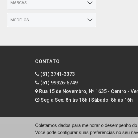
MARCAS
MODELOS
CONTATO
(51) 3741-3373
(51) 99926-5749
Rua 15 de Novembro, Nº 1635 - Centro - Ven
Seg a Sex: 8h às 18h | Sábado: 8h às 16h
Coletamos dados para melhorar o desempenho do si
Você pode configurar suas preferências no seu na
© Lehmen Veículos - http://lehmenveiculos.com.br/