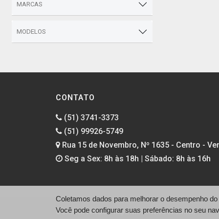
MARCAS
MODELOS
CONTATO
(51) 3741-3373
(51) 99926-5749
Rua 15 de Novembro, Nº 1635 - Centro - Ven
Seg a Sex: 8h às 18h | Sábado: 8h às 16h
Coletamos dados para melhorar o desempenho do si
Você pode configurar suas preferências no seu na
© Lehmen Veículos - http://lehmenveiculos.com.br/