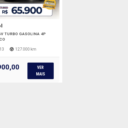
I
16V TURBO GASOLINA 4P
CO
13
127.000 km
900,00
VER
MAIS