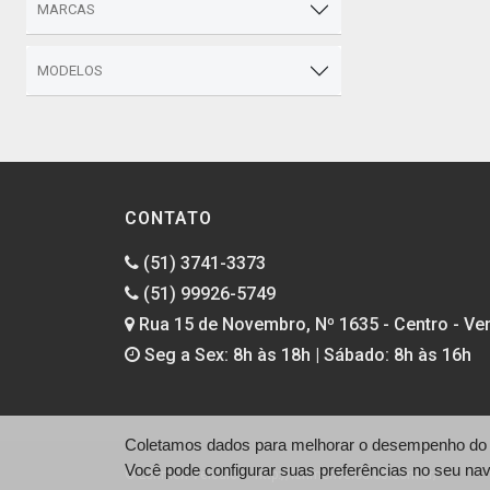
MARCAS
MODELOS
CONTATO
(51) 3741-3373
(51) 99926-5749
Rua 15 de Novembro, Nº 1635 - Centro - Ven
Seg a Sex: 8h às 18h | Sábado: 8h às 16h
Coletamos dados para melhorar o desempenho do si
Você pode configurar suas preferências no seu na
© Lehmen Veículos - http://lehmenveiculos.com.br/